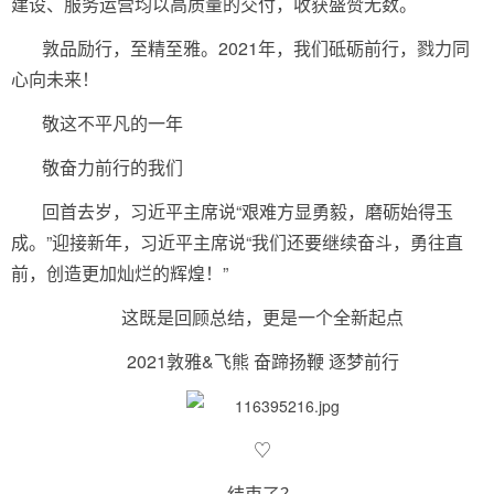
建设、服务运营均以高质量的交付，收获盛赞无数。
敦品励行，至精至雅。2021年，我们砥砺前行，戮力同
心向未来！
敬这不平凡的一年
敬奋力前行的我们
回首去岁，习近平主席说“艰难方显勇毅，磨砺始得玉
成。”迎接新年，习近平主席说“我们还要继续奋斗，勇往直
前，创造更加灿烂的辉煌！”
这既是回顾总结，更是一个全新起点
2021敦雅&飞熊 奋蹄扬鞭 逐梦前行
♡
结束了？