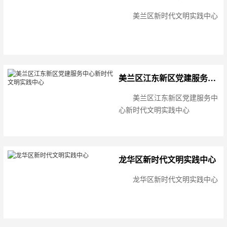
美兰区新时代文明实践中心
美兰区江东新区党建服务中心新时代文明实践中心
美兰区江东新区党建服务中
心新时代文明实践中心
龙华区新时代文明实践中心
龙华区新时代文明实践中心